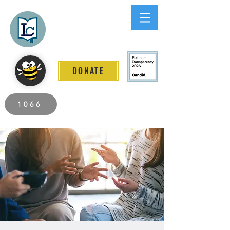
Lee County
LITERACY COALITION
DONATE
2026 Individuals Served to Date.
1066