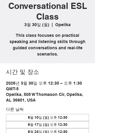
Conversational ESL
Class
3월 30일 (월)
  |  
Opelika
This class focuses on practical
speaking and listening skills through
guided conversations and real-life
scenarios.
시간 및 장소
2026년 3월 30일 오후 12:30 – 오후 1:30
GMT-5
Opelika, 505 W Thomason Cir, Opelika,
AL 36801, USA
다른 날짜
8월 10일 (월) 오후 12:30
8월 17일 (월) 오후 12:30
8월 24일 (월) 오후 12:30