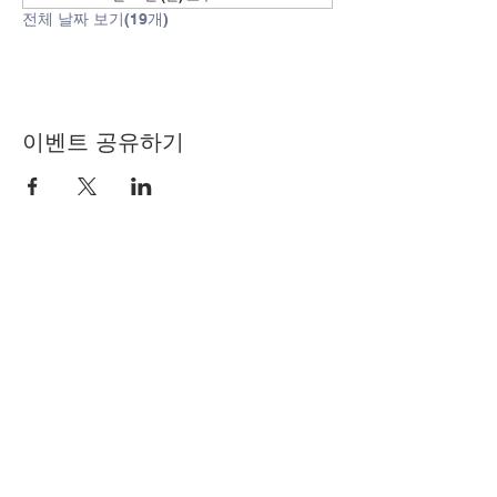
전체 날짜 보기(19개)
이벤트 공유하기
© Copyright 2024 by LCLC
문의하기
334-705-0001
Info@leecountyliteracy.org
505 W. Thomason Circle