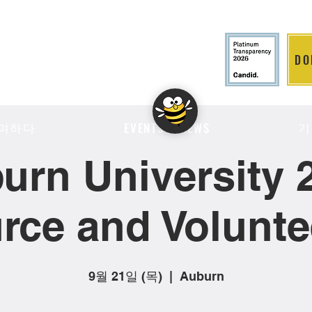
DO
LITION
여하다
기
EVENTS & NEWS
urn University 
rce and Voluntee
9월 21일 (목)
  |  
Auburn