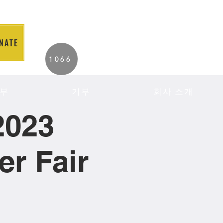
NATE
2026 Individuals
1066
Served to Date.
부
기부
회사 소개
2023
r Fair