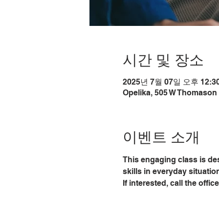
시간 및 장소
2025년 7월 07일 오후 12:30
Opelika, 505 W Thomason 
이벤트 소개
This engaging class is de
skills in everyday situati
If interested, call the off