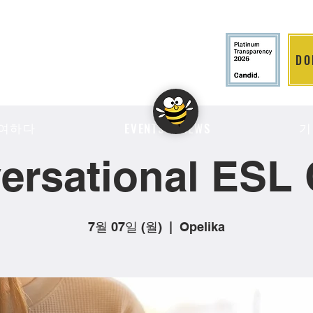
DO
LITION
여하다
기
EVENTS & NEWS
ersational ESL 
7월 07일 (월)
  |  
Opelika