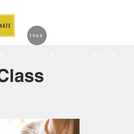
NATE
2026 Individuals
1066
Served to Date.
부
기부
회사 소개
Class