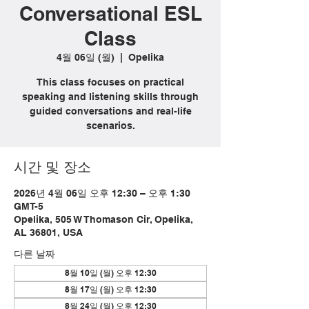
Conversational ESL
Class
4월 06일 (월)
  |  
Opelika
This class focuses on practical
speaking and listening skills through
guided conversations and real-life
scenarios.
시간 및 장소
2026년 4월 06일 오후 12:30 – 오후 1:30
GMT-5
Opelika, 505 W Thomason Cir, Opelika,
AL 36801, USA
다른 날짜
8월 10일 (월) 오후 12:30
8월 17일 (월) 오후 12:30
8월 24일 (월) 오후 12:30