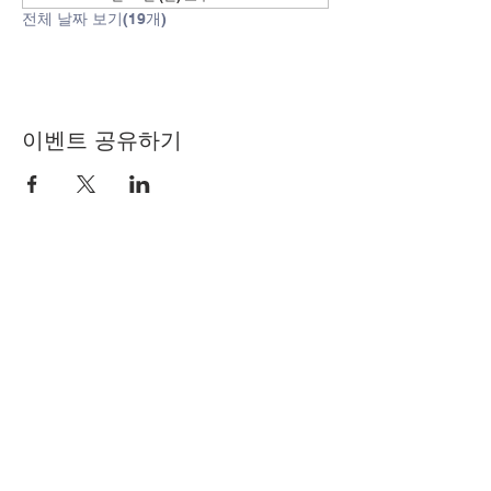
전체 날짜 보기(19개)
이벤트 공유하기
© Copyright 2024 by LCLC
문의하기
334-705-0001
Info@leecountyliteracy.org
505 W. Thomason Circle