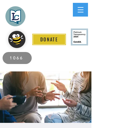
Lee County
LITERACY COALITION
DONATE
2026 Individuals Served to Date.
1066