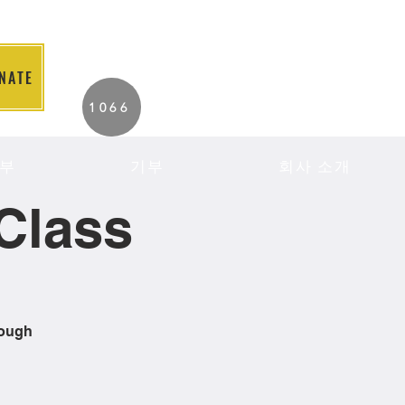
NATE
2026 Individuals
1066
Served to Date.
부
기부
회사 소개
Class
rough