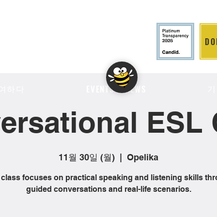
DO
LITION
여하다
기
EVENTS & NEWS
ersational ESL 
11월 30일 (월)
  |  
Opelika
 class focuses on practical speaking and listening skills th
guided conversations and real-life scenarios.