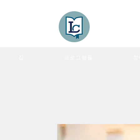
Lee County
LITERACY COA
집
프로그램들
참