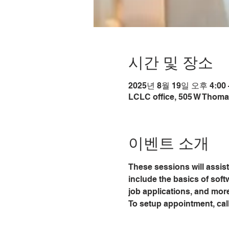
시간 및 장소
2025년 8월 19일 오후 4:00 
LCLC office, 505 W Thoma
이벤트 소개
These sessions will assist
include the basics of softw
job applications, and mor
To setup appointment, call