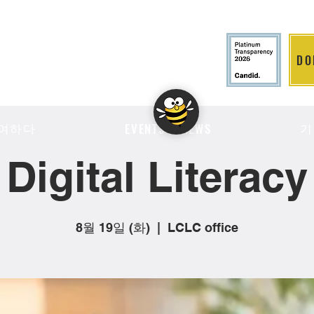
DO
LITION
여하다
기
EVENTS & NEWS
Digital Literacy
8월 19일 (화)
  |  
LCLC office