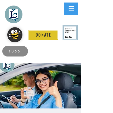
Lee County
LITERACY COALITION
DONATE
2026 Individuals Served to Date.
1066