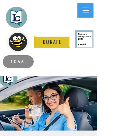
Lee County
LITERACY COALITION
DONATE
2026 Individuals Served to Date.
1066