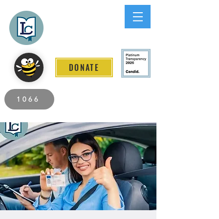
Lee County
LITERACY COALITION
DONATE
2026 Individuals Served to Date.
1066