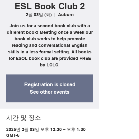
ESL Book Club 2
2월 03일 (화)
  |  
Auburn
Join us for a second book club with a
different book! Meeting once a week our
book club works to help promote
reading and conversational English
skills in a less formal setting. All books
for ESOL book club are provided FREE
by LCLC.
Registration is closed
See other events
시간 및 장소
2026년 2월 03일 오후 12:30 – 오후 1:30
GMT-6