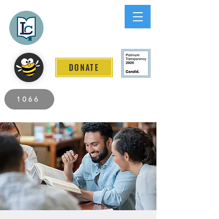
Lee County
LITERACY COALITION
DONATE
2026 Individuals Served to Date.
1066