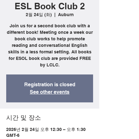
ESL Book Club 2
2월 24일 (화)
  |  
Auburn
Join us for a second book club with a
different book! Meeting once a week our
book club works to help promote
reading and conversational English
skills in a less formal setting. All books
for ESOL book club are provided FREE
by LCLC.
Registration is closed
See other events
시간 및 장소
2026년 2월 24일 오후 12:30 – 오후 1:30
GMT-6