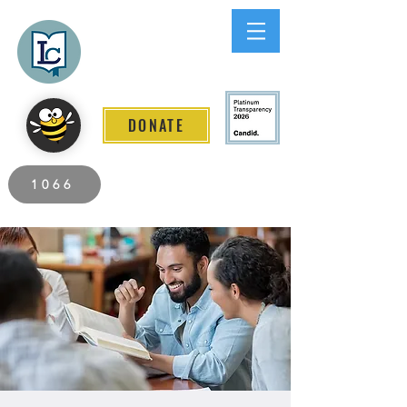
Lee County
LITERACY COALITION
DONATE
2026 Individuals Served to Date.
1066