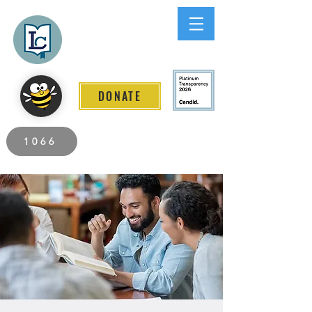
Lee County
LITERACY COALITION
DONATE
2026 Individuals Served to Date.
1066