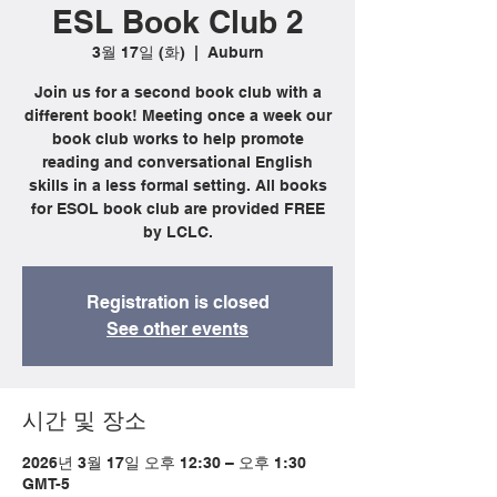
ESL Book Club 2
3월 17일 (화)
  |  
Auburn
Join us for a second book club with a
different book! Meeting once a week our
book club works to help promote
reading and conversational English
skills in a less formal setting. All books
for ESOL book club are provided FREE
by LCLC.
Registration is closed
See other events
시간 및 장소
2026년 3월 17일 오후 12:30 – 오후 1:30
GMT-5