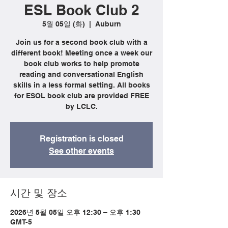
ESL Book Club 2
5월 05일 (화)
  |  
Auburn
Join us for a second book club with a
different book! Meeting once a week our
book club works to help promote
reading and conversational English
skills in a less formal setting. All books
for ESOL book club are provided FREE
by LCLC.
Registration is closed
See other events
시간 및 장소
2026년 5월 05일 오후 12:30 – 오후 1:30
GMT-5