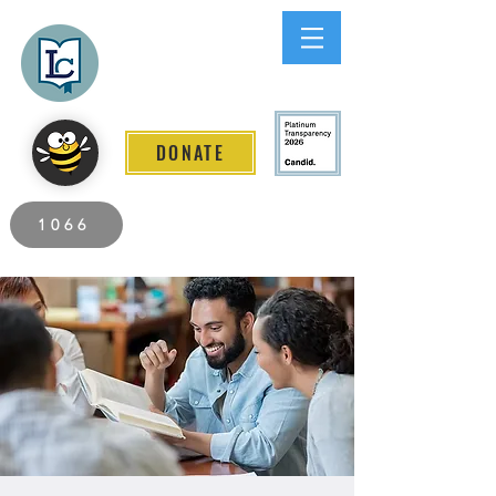
Lee County
LITERACY COALITION
DONATE
2026 Individuals Served to Date.
1066