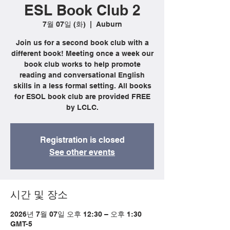
ESL Book Club 2
7월 07일 (화)
  |  
Auburn
Join us for a second book club with a
different book! Meeting once a week our
book club works to help promote
reading and conversational English
skills in a less formal setting. All books
for ESOL book club are provided FREE
by LCLC.
Registration is closed
See other events
시간 및 장소
2026년 7월 07일 오후 12:30 – 오후 1:30
GMT-5