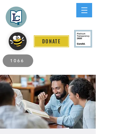
Lee County
LITERACY COALITION
DONATE
2026 Individuals Served to Date.
1066