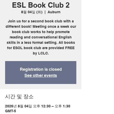
ESL Book Club 2
8월 04일 (화)
  |  
Auburn
Join us for a second book club with a
different book! Meeting once a week our
book club works to help promote
reading and conversational English
skills in a less formal setting. All books
for ESOL book club are provided FREE
by LCLC.
Registration is closed
See other events
시간 및 장소
2026년 8월 04일 오후 12:30 – 오후 1:30
GMT-5