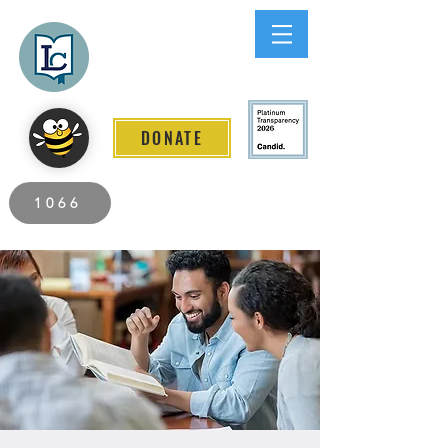
Lee County
LITERACY COALITION
DONATE
2026 Individuals Served to Date.
1066