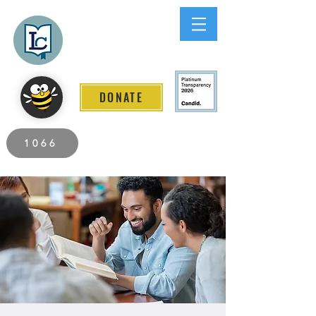
Lee County
LITERACY COALITION
DONATE
2026 Individuals Served to Date.
1066