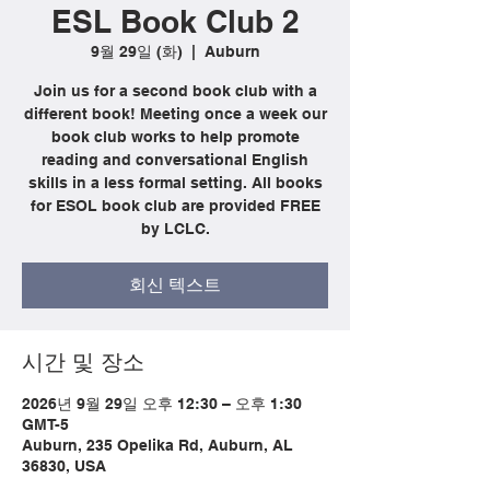
ESL Book Club 2
9월 29일 (화)
  |  
Auburn
Join us for a second book club with a
different book! Meeting once a week our
book club works to help promote
reading and conversational English
skills in a less formal setting. All books
for ESOL book club are provided FREE
by LCLC.
회신 텍스트
시간 및 장소
2026년 9월 29일 오후 12:30 – 오후 1:30
GMT-5
Auburn, 235 Opelika Rd, Auburn, AL
36830, USA