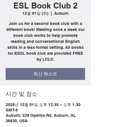
ESL Book Club 2
12월 01일 (화)
  |  
Auburn
Join us for a second book club with a
different book! Meeting once a week our
book club works to help promote
reading and conversational English
skills in a less formal setting. All books
for ESOL book club are provided FREE
by LCLC.
회신 텍스트
시간 및 장소
2026년 12월 01일 오후 12:30 – 오후 1:30
GMT-6
Auburn, 235 Opelika Rd, Auburn, AL
36830, USA