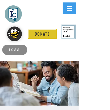
Lee County
LITERACY COALITION
DONATE
2026 Individuals Served to Date.
1066