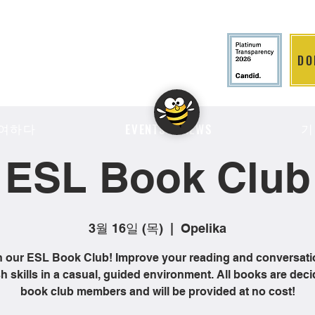
DO
LITION
여하다
기
EVENTS & NEWS
ESL Book Club
3월 16일 (목)
  |  
Opelika
n our ESL Book Club! Improve your reading and conversati
h skills in a casual, guided environment. All books are dec
book club members and will be provided at no cost!