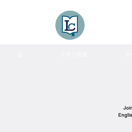
Lee County
LITERACY COA
집
프로그램들
참
Joi
Englis