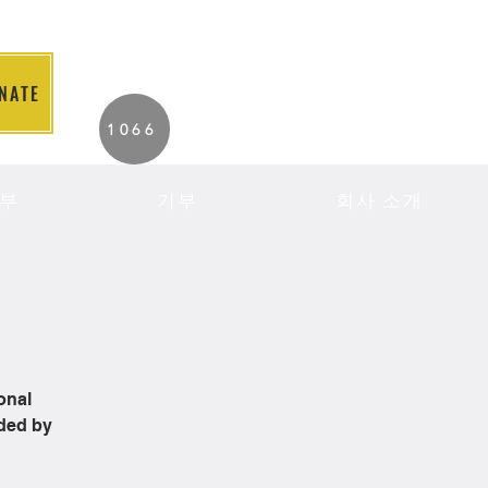
NATE
2026 Individuals
1066
Served to Date.
부
기부
회사 소개
onal
ided by