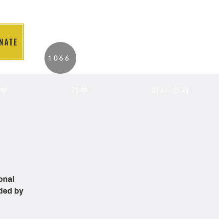
NATE
2026 Individuals
1066
Served to Date.
부
기부
회사 소개
onal
ided by