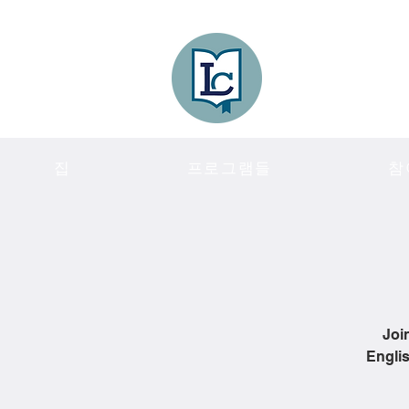
Lee County
LITERACY COA
집
프로그램들
참
Joi
Englis