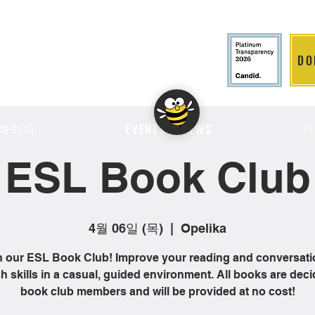
DO
LITION
여하다
기
EVENTS & NEWS
ESL Book Club
4월 06일 (목)
  |  
Opelika
n our ESL Book Club! Improve your reading and conversati
h skills in a casual, guided environment. All books are dec
book club members and will be provided at no cost!