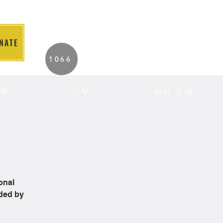
NATE
2026 Individuals
1066
Served to Date.
부
기부
회사 소개
onal
ided by