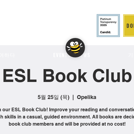
DO
LITION
여하다
기
EVENTS & NEWS
ESL Book Club
5월 25일 (목)
  |  
Opelika
n our ESL Book Club! Improve your reading and conversati
h skills in a casual, guided environment. All books are dec
book club members and will be provided at no cost!