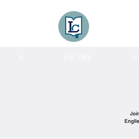
Lee County
LITERACY COA
집
프로그램들
참
Joi
Englis