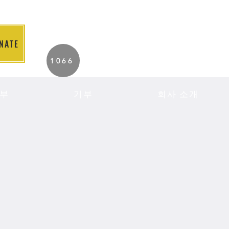
NATE
2026 Individuals
1066
Served to Date.
부
기부
회사 소개