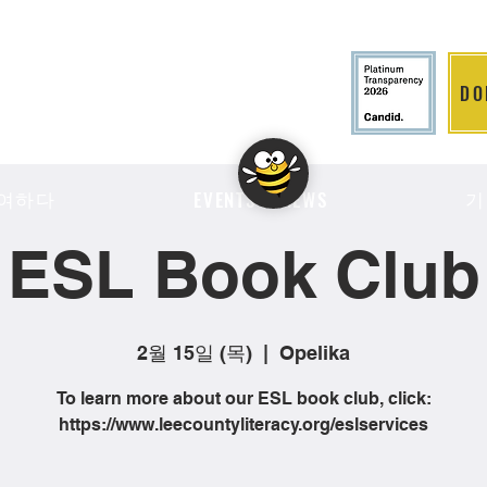
DO
LITION
여하다
기
EVENTS & NEWS
ESL Book Club
2월 15일 (목)
  |  
Opelika
To learn more about our ESL book club, click:
https://www.leecountyliteracy.org/eslservices