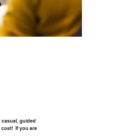
 casual, guided 
ost!  If you are 