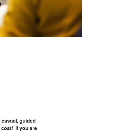
 casual, guided 
ost!  If you are 