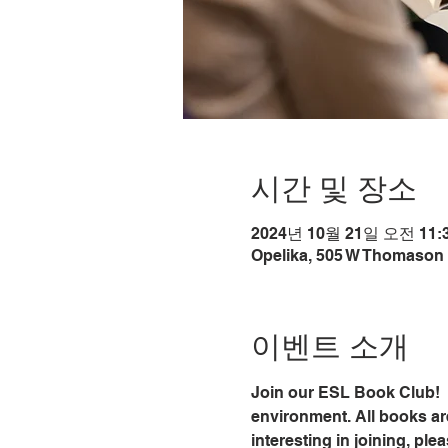
시간 및 장소
2024년 10월 21일 오전 11:3
Opelika, 505 W Thomason 
이벤트 소개
Join our ESL Book Club!  
environment. All books ar
interesting in joining, ple