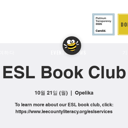
DO
LITION
여하다
기
EVENTS & NEWS
ESL Book Club
10월 21일 (월)
  |  
Opelika
To learn more about our ESL book club, click:
https://www.leecountyliteracy.org/eslservices