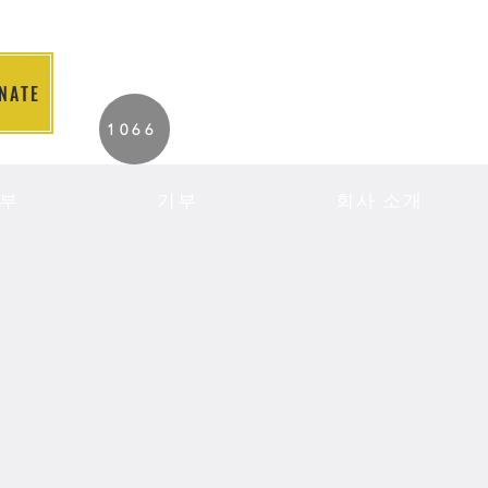
NATE
2026 Individuals
1066
Served to Date.
부
기부
회사 소개