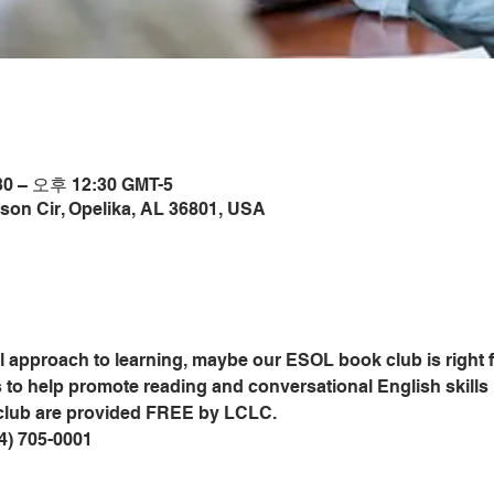
0 – 오후 12:30 GMT-5
son Cir, Opelika, AL 36801, USA
al approach to learning, maybe our ESOL book club is right 
o help promote reading and conversational English skills in
club are provided FREE by LCLC.
34) 705-0001