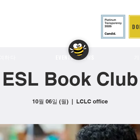
DO
LITION
여하다
기
EVENTS & NEWS
ESL Book Club
10월 06일 (월)
  |  
LCLC office