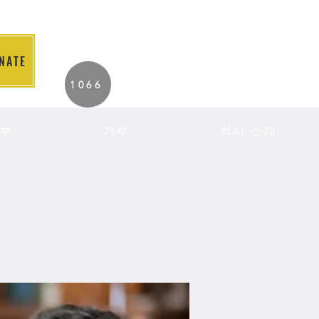
NATE
2026 Individuals
1066
Served to Date.
부
기부
회사 소개