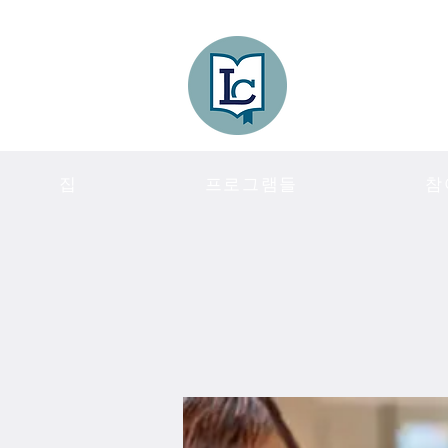
Lee County
LITERACY COA
집
프로그램들
참