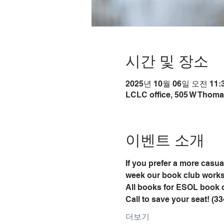
시간 및 장소
2025년 10월 06일 오전 11:3
LCLC office, 505 W Thoma
이벤트 소개
If you prefer a more casu
week our book club works t
All books for ESOL book 
Call to save your seat! (3
더보기