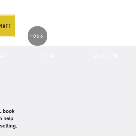
NATE
2026 Individuals
1066
Served to Date.
부
기부
회사 소개
OL book
o help
setting.