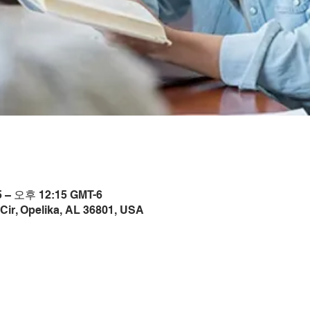
 – 오후 12:15 GMT-6
Cir, Opelika, AL 36801, USA