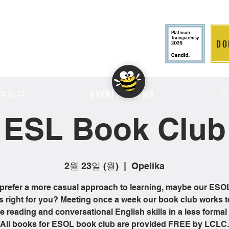
DO
LITION
여하다
기
EVENTS & NEWS
ESL Book Club
2월 23일 (월)
  |  
Opelika
 prefer a more casual approach to learning, maybe our ES
is right for you? Meeting once a week our book club works t
 reading and conversational English skills in a less formal 
All books for ESOL book club are provided FREE by LCLC.