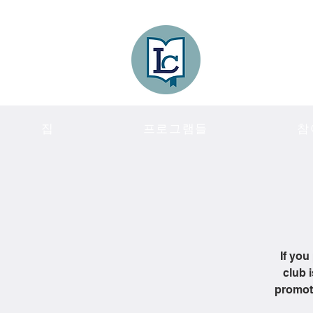
Lee County
LITERACY COA
집
프로그램들
참
If you
club 
promote