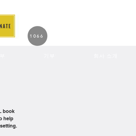
NATE
2026 Individuals
1066
Served to Date.
부
기부
회사 소개
OL book
o help
setting.