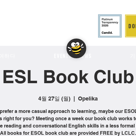
DO
LITION
여하다
기
EVENTS & NEWS
ESL Book Club
4월 27일 (월)
  |  
Opelika
 prefer a more casual approach to learning, maybe our ES
is right for you? Meeting once a week our book club works t
 reading and conversational English skills in a less formal 
All books for ESOL book club are provided FREE by LCLC.