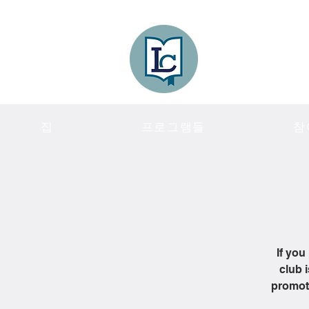
Lee County
LITERACY COA
집
프로그램들
참
If you
club 
promote