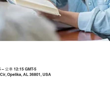
 – 오후 12:15 GMT-5
Cir, Opelika, AL 36801, USA