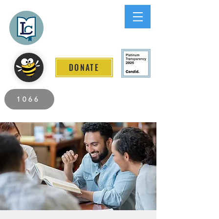
Lee County
LITERACY COALITION
DONATE
2026 Individuals Served to Date.
1066