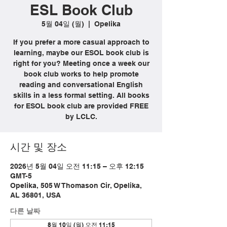
ESL Book Club
5월 04일 (월)
  |  
Opelika
If you prefer a more casual approach to
learning, maybe our ESOL book club is
right for you? Meeting once a week our
book club works to help promote
reading and conversational English
skills in a less formal setting. All books
for ESOL book club are provided FREE
by LCLC.
시간 및 장소
2026년 5월 04일 오전 11:15 – 오후 12:15
GMT-5
Opelika, 505 W Thomason Cir, Opelika,
AL 36801, USA
다른 날짜
8월 10일 (월) 오전 11:15