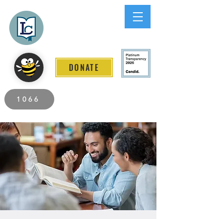
Lee County
LITERACY COALITION
DONATE
2026 Individuals Served to Date.
1066