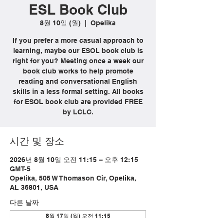
ESL Book Club
8월 10일 (월)
  |  
Opelika
If you prefer a more casual approach to
learning, maybe our ESOL book club is
right for you? Meeting once a week our
book club works to help promote
reading and conversational English
skills in a less formal setting. All books
for ESOL book club are provided FREE
by LCLC.
시간 및 장소
2026년 8월 10일 오전 11:15 – 오후 12:15
GMT-5
Opelika, 505 W Thomason Cir, Opelika,
AL 36801, USA
다른 날짜
8월 17일 (월) 오전 11:15