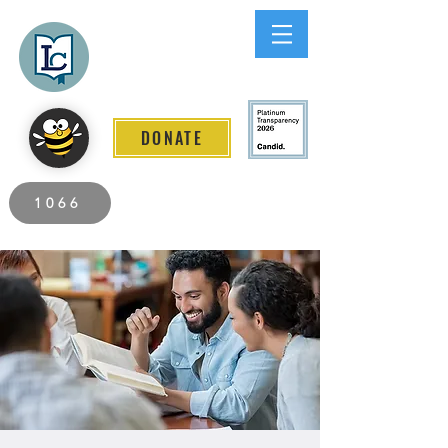
Lee County
LITERACY COALITION
DONATE
2026 Individuals Served to Date.
1066