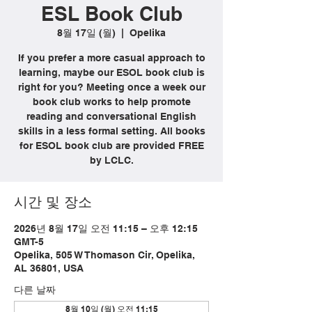
ESL Book Club
8월 17일 (월)
  |  
Opelika
If you prefer a more casual approach to
learning, maybe our ESOL book club is
right for you? Meeting once a week our
book club works to help promote
reading and conversational English
skills in a less formal setting. All books
for ESOL book club are provided FREE
by LCLC.
시간 및 장소
2026년 8월 17일 오전 11:15 – 오후 12:15
GMT-5
Opelika, 505 W Thomason Cir, Opelika,
AL 36801, USA
다른 날짜
8월 10일 (월) 오전 11:15