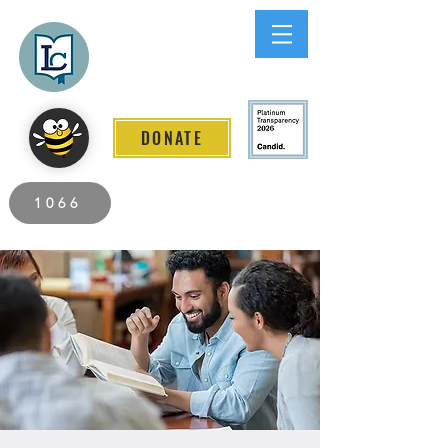
Lee County
LITERACY COALITION
DONATE
2026 Individuals Served to Date.
1066