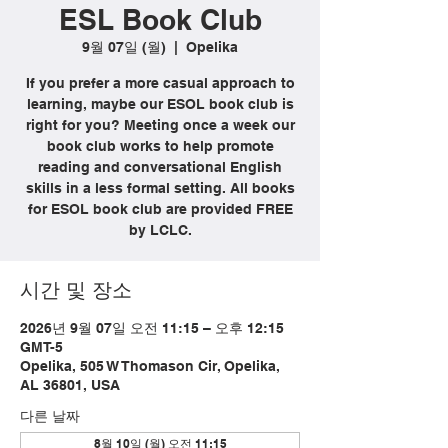
ESL Book Club
9월 07일 (월)
  |  
Opelika
If you prefer a more casual approach to
learning, maybe our ESOL book club is
right for you? Meeting once a week our
book club works to help promote
reading and conversational English
skills in a less formal setting. All books
for ESOL book club are provided FREE
by LCLC.
시간 및 장소
2026년 9월 07일 오전 11:15 – 오후 12:15
GMT-5
Opelika, 505 W Thomason Cir, Opelika,
AL 36801, USA
다른 날짜
8월 10일 (월) 오전 11:15