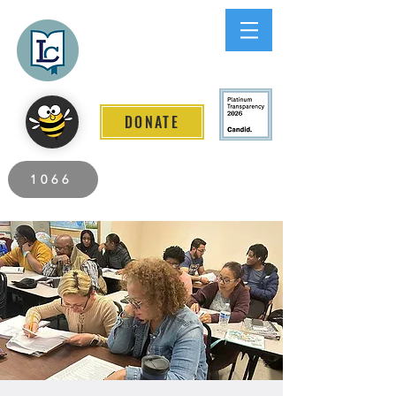
Lee County
LITERACY COALITION
DONATE
2026 Individuals Served to Date.
1066