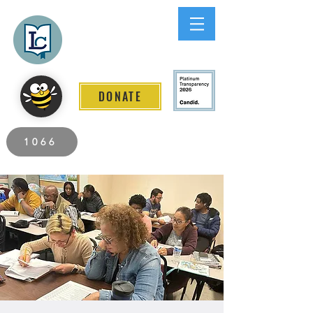
Lee County
LITERACY COALITION
DONATE
2026 Individuals Served to Date.
1066