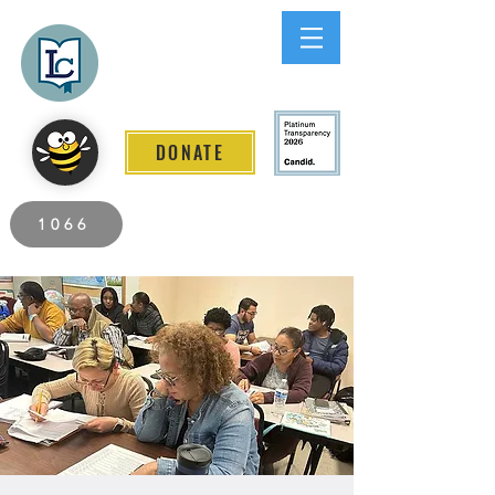
Lee County
LITERACY COALITION
DONATE
2026 Individuals Served to Date.
1066