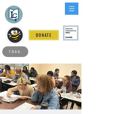
Lee County
LITERACY COALITION
DONATE
2026 Individuals Served to Date.
1066