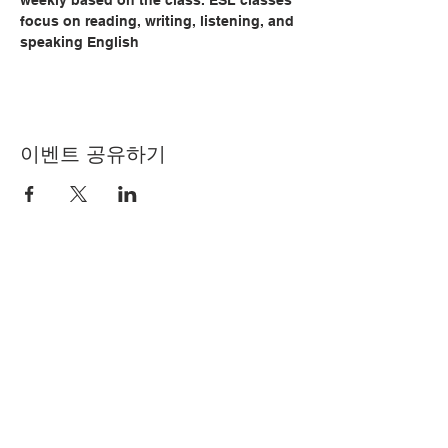
weekly based on the class. ESL classes 
focus on reading, writing, listening, and 
speaking English
이벤트 공유하기
© Copyright 2024 by LCLC
문의하기
334-705-0001
Info@leecountyliteracy.org