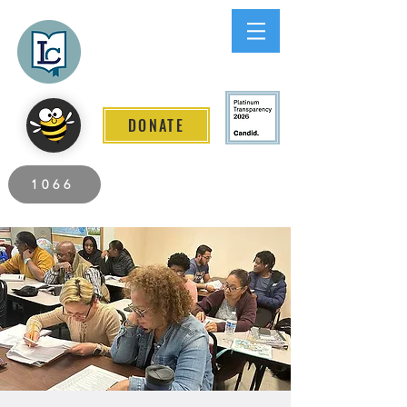
Lee County
LITERACY COALITION
DONATE
2026 Individuals Served to Date.
1066