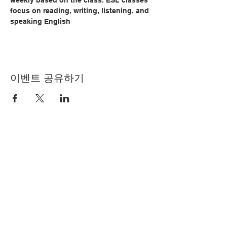
weekly based on the class. ESL classes 
focus on reading, writing, listening, and 
speaking English
이벤트 공유하기
© Copyright 2024 by LCLC
문의하기
334-705-0001
Info@leecountyliteracy.org