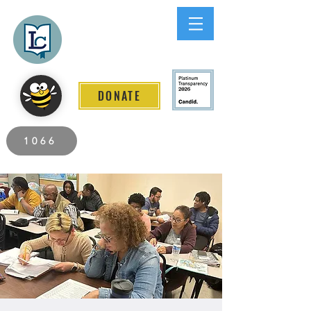
Lee County
LITERACY COALITION
DONATE
2026 Individuals Served to Date.
1066