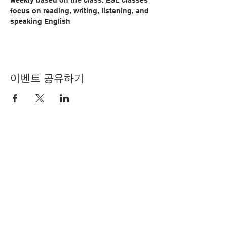
weekly based on the class. ESL classes 
focus on reading, writing, listening, and 
speaking English
이벤트 공유하기
© Copyright 2024 by LCLC
문의하기
334-705-0001
Info@leecountyliteracy.org