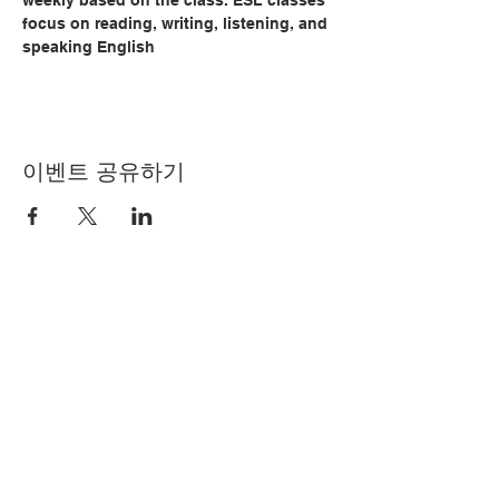
weekly based on the class. ESL classes 
focus on reading, writing, listening, and 
speaking English
이벤트 공유하기
© Copyright 2024 by LCLC
문의하기
334-705-0001
Info@leecountyliteracy.org