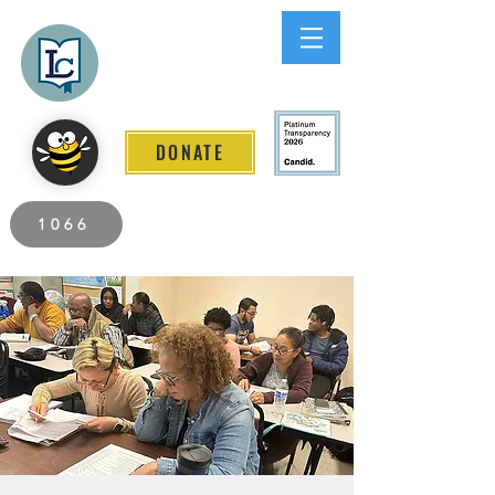
Lee County
LITERACY COALITION
DONATE
2026 Individuals Served to Date.
1066