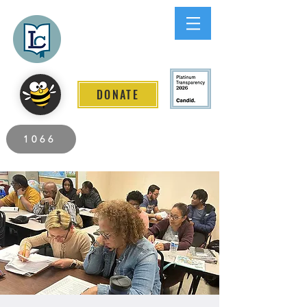
Lee County
LITERACY COALITION
DONATE
2026 Individuals Served to Date.
1066