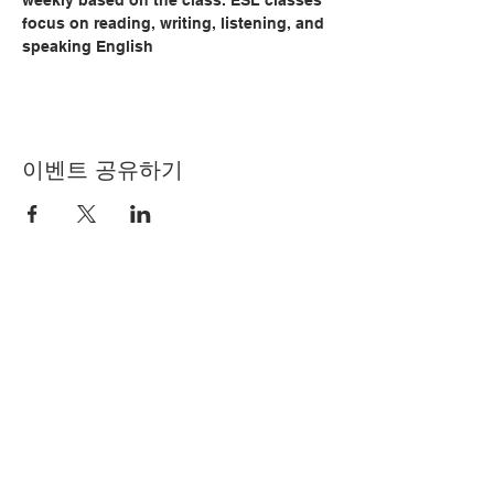
weekly based on the class. ESL classes 
focus on reading, writing, listening, and 
speaking English
이벤트 공유하기
© Copyright 2024 by LCLC
문의하기
334-705-0001
Info@leecountyliteracy.org