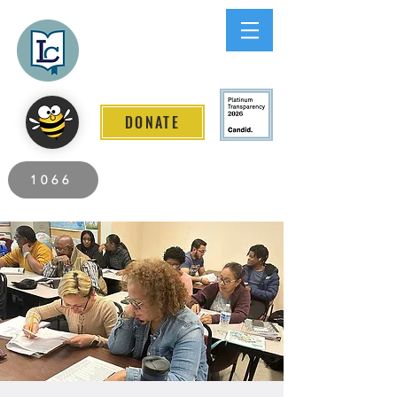
Lee County
LITERACY COALITION
DONATE
2026 Individuals Served to Date.
1066