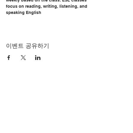
weekly based on the class. ESL classes 
focus on reading, writing, listening, and 
speaking English
이벤트 공유하기
© Copyright 2024 by LCLC
문의하기
334-705-0001
Info@leecountyliteracy.org