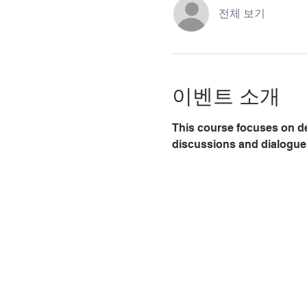
전체 보기
이벤트 소개
This course focuses on dev
discussions and dialogues