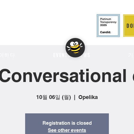
DO
LITION
여하다
기
EVENTS & NEWS
Conversational 
10월 06일 (월)
  |  
Opelika
Registration is closed
See other events