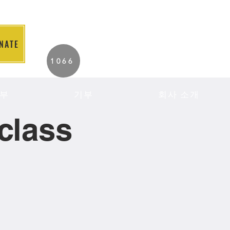
NATE
2026 Individuals
1066
Served to Date.
부
기부
회사 소개
class