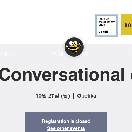
DO
LITION
여하다
기
EVENTS & NEWS
Conversational 
10월 27일 (월)
  |  
Opelika
Registration is closed
See other events