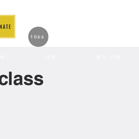
NATE
2026 Individuals
1066
Served to Date.
부
기부
회사 소개
class