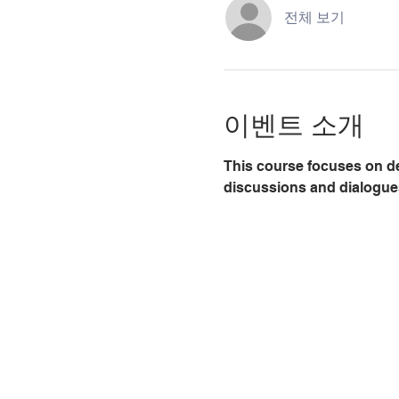
전체 보기
이벤트 소개
This course focuses on dev
discussions and dialogues