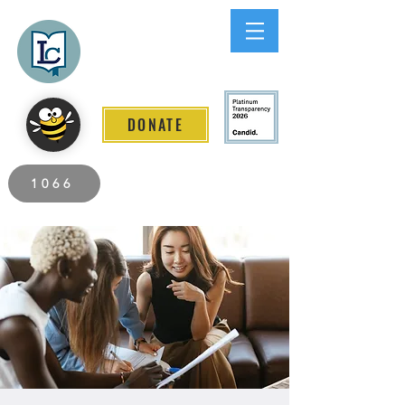
Lee County
LITERACY COALITION
DONATE
2026 Individuals Served to Date.
1066