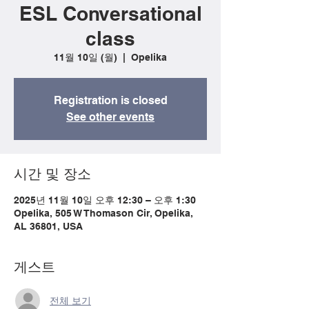
ESL Conversational
class
11월 10일 (월)
  |  
Opelika
Registration is closed
See other events
시간 및 장소
2025년 11월 10일 오후 12:30 – 오후 1:30
Opelika, 505 W Thomason Cir, Opelika,
AL 36801, USA
게스트
전체 보기