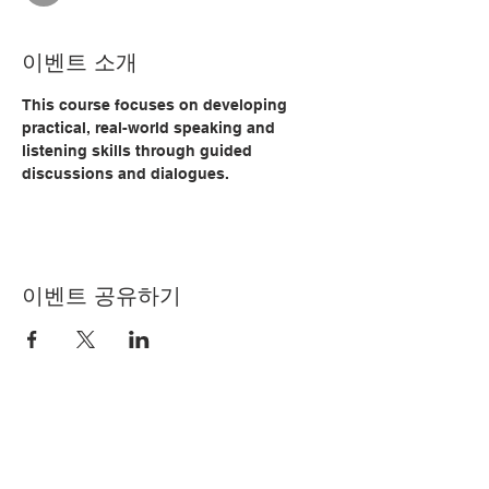
이벤트 소개
This course focuses on developing 
practical, real-world speaking and 
listening skills through guided 
discussions and dialogues. 
이벤트 공유하기
© Copyright 2024 by LCLC