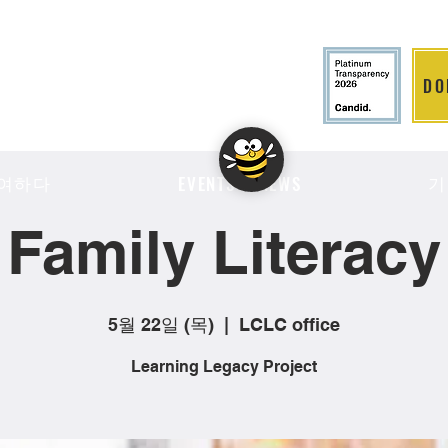
DO
LITION
여하다
기
EVENTS & NEWS
Family Literacy
5월 22일 (목)
  |  
LCLC office
Learning Legacy Project