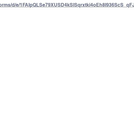
m/forms/d/e/1FAIpQLSe79XUSD4kSlSqrxtki4oEh8I936ScS_q