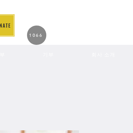
NATE
2026 Individuals
1066
Served to Date.
부
기부
회사 소개