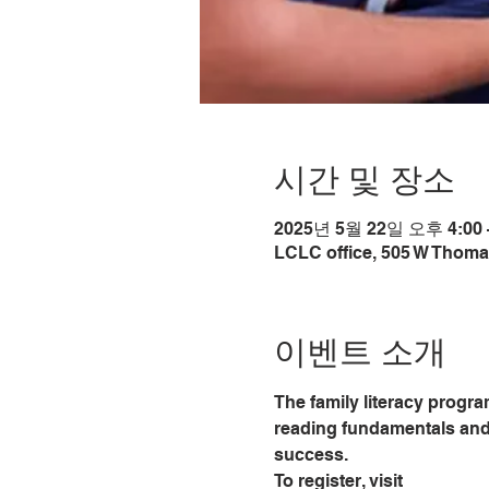
시간 및 장소
2025년 5월 22일 오후 4:00 
LCLC office, 505 W Thoma
이벤트 소개
The family literacy progra
reading fundamentals and 
success.
To register, visit 