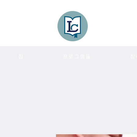
Lee County
LITERACY COA
집
프로그램들
참