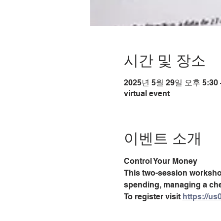
시간 및 장소
2025년 5월 29일 오후 5:30 
virtual event
이벤트 소개
Control Your Money
This two-session workshop 
spending, managing a chec
To register visit 
https://u