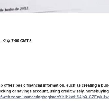
– 오후 7:00 GMT-5
offers basic financial information, such as creating a budg
king or savings account, using credit wisely, homebuying
s06web.zoom.us/meeting/register/YIr1hkwHS4ipX-CZEtykUw#/