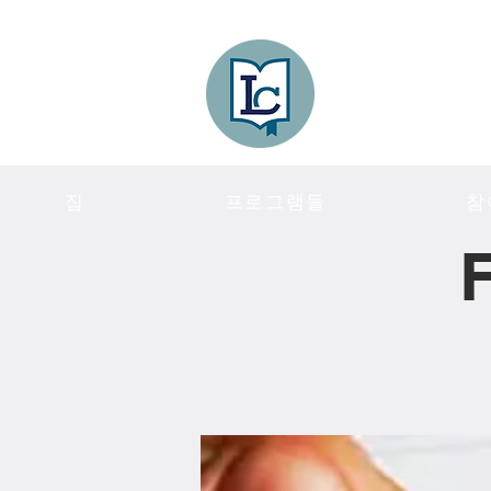
Lee County
LITERACY COA
집
프로그램들
참
F