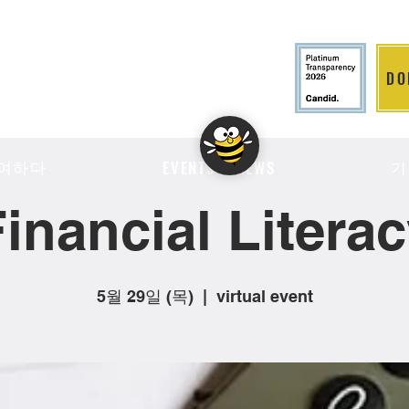
DO
LITION
여하다
기
EVENTS & NEWS
inancial Litera
5월 29일 (목)
  |  
virtual event