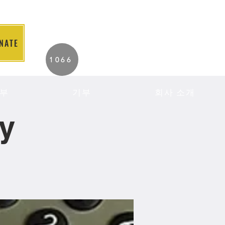
NATE
2026 Individuals
1066
Served to Date.
부
기부
회사 소개
cy