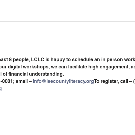
least 8 people, LCLC is happy to schedule an in person worksh
 our digital workshops, we can facilitate high engagement, 
el of financial understanding.
5-0001; email – 
info@leecountyliteracy.org
To register, call –
g