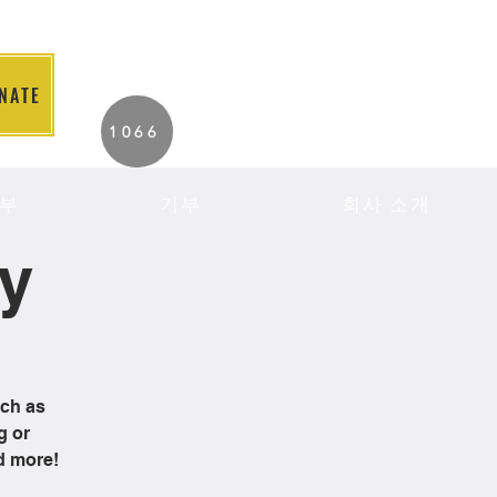
NATE
2026 Individuals
1066
Served to Date.
부
기부
회사 소개
cy
uch as
g or
d more!