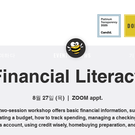
DO
LITION
여하다
기
EVENTS & NEWS
inancial Litera
8월 27일 (목)
  |  
ZOOM appt.
two-session workshop offers basic financial information, s
ating a budget, how to track spending, managing a checkin
s account, using credit wisely, homebuying preparation, an