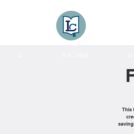
Lee County
LITERACY COA
집
프로그램들
참
F
This 
cre
saving