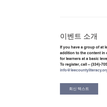
이벤트 소개
If you have a group of at 
addition to the content in
for learners at a basic lev
To register, call – (334)-70
info@leecountyliteracy.or
회신 텍스트