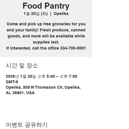
Food Pantry
1월 20일 (화)
  |  
Opelika
Come and pick up free groceries for you
and your family! Fresh produce, canned
goods, and more will be available while
supplies last.
If interested, call the office 334-705-0001
시간 및 장소
2026년 1월 20일 오후 5:00 – 오후 7:00
GMT-6
Opelika, 505 W Thomason Cir, Opelika,
AL 36801, USA
이벤트 공유하기