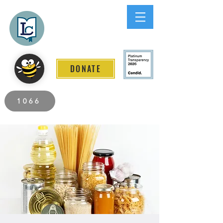
Lee County
LITERACY COALITION
DONATE
2026 Individuals Served to Date.
1066