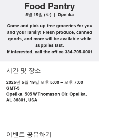
Food Pantry
5월 19일 (화)
  |  
Opelika
Come and pick up free groceries for you
and your family! Fresh produce, canned
goods, and more will be available while
supplies last.
If interested, call the office 334-705-0001
시간 및 장소
2026년 5월 19일 오후 5:00 – 오후 7:00
GMT-5
Opelika, 505 W Thomason Cir, Opelika,
AL 36801, USA
이벤트 공유하기