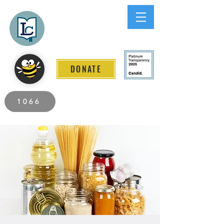
Lee County
LITERACY COALITION
DONATE
2026 Individuals Served to Date.
1066