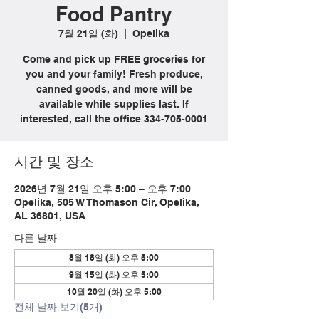
Food Pantry
7월 21일 (화)
  |  
Opelika
Come and pick up FREE groceries for
you and your family! Fresh produce,
canned goods, and more will be
available while supplies last. If
interested, call the office 334-705-0001
시간 및 장소
2026년 7월 21일 오후 5:00 – 오후 7:00
Opelika, 505 W Thomason Cir, Opelika,
AL 36801, USA
다른 날짜
8월 18일 (화) 오후 5:00
9월 15일 (화) 오후 5:00
10월 20일 (화) 오후 5:00
전체 날짜 보기(5개)