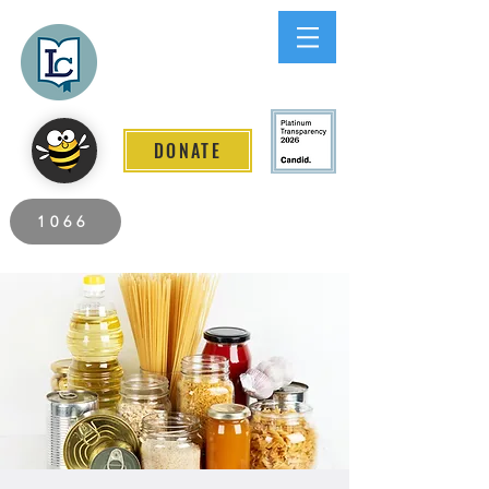
Lee County
LITERACY COALITION
DONATE
2026 Individuals Served to Date.
1066