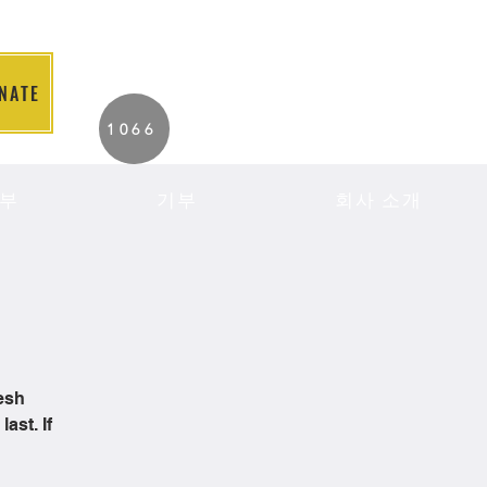
NATE
2026 Individuals
1066
Served to Date.
부
기부
회사 소개
esh
ast. If