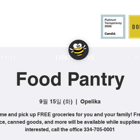
DO
LITION
여하다
기
EVENTS & NEWS
Food Pantry
9월 15일 (화)
  |  
Opelika
me and pick up FREE groceries for you and your family! Fr
e, canned goods, and more will be available while supplies l
interested, call the office 334-705-0001