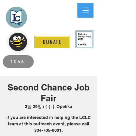
Lee County
LITERACY COALITION
DONATE
2026 Individuals Served to Date.
1066
Second Chance Job
Fair
3월 29일 (수)
  |  
Opelika
If you are interested in helping the LCLC
team at this outreach event, please call
334-705-0001.