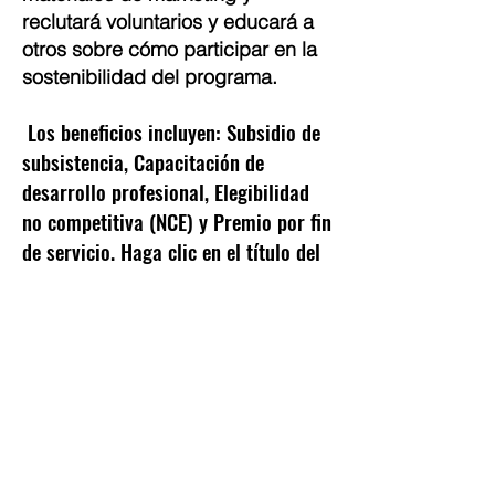
reclutará voluntarios y educará a
otros sobre cómo participar en la
sostenibilidad del programa.
Los beneficios incluyen: Subsidio de
​
subsistencia, Capacitación de
desarrollo profesional, Elegibilidad
no competitiva (NCE) y Premio por fin
de servicio. Haga clic en el título del
puesto para postularse.
Las entrevistas comenzarán el
22 de
noviembre de 2021
.
Para obtener más información, llame
al
334-705-0001
o visite el sitio web
de AmeriCorps.
© Copyright 2024 por LCLC