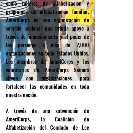
como talleres de alfabetización y
programas de alfabetización familiar.
AmeriCorps es una organización de
servicio nacional que brinda apoyo a
través de financiamiento y el poder de
las personas a más de 2,000
organizaciones en todo Estados Unidos.
Los miembros de AmeriCorps y los
voluntarios de AmeriCorps Seniors
sirven con organizaciones para
fortalecer las comunidades en toda
nuestra nación.
A través de una subvención de
AmeriCorps, la Coalición de
Alfabetización del Condado de Lee