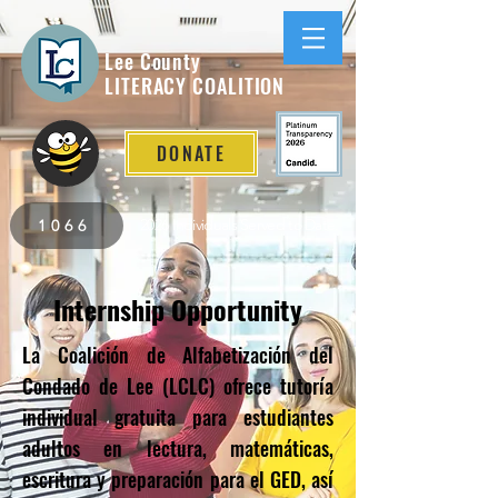
Lee County
LITERACY COALITION
DONATE
2026 Individuals Served to Date.
1066
Internship Opportunity
La Coalición de Alfabetización del
Condado de Lee (LCLC) ofrece tutoría
individual gratuita para estudiantes
adultos en lectura, matemáticas,
escritura y preparación para el GED, así